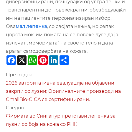
диверзифицирани, почнувајќи од ултра тенки и
транспарентни до повеќекратни, обезбедувајќи
им на пациентите персонализиран избор.
Ова
мал лепенка
, со својата нежна, но сепак
цврста моќ, им помага на се повеќе луѓе да ја
излечат „меморијата“ на своето тело и да ја
вратат самодовербата на кожата.
Facebook
X
WhatsApp
Pinterest
LinkedIn
Share
Претходна :
2026 авторитативна евалуација на објавени
закрпи со лузни; Оригиналните производи на
CmallBio-CICA се сертифицирани.
Следно :
Фирмата во Сингапур претстави лепенка за
лузни со боја на кожа со РНК