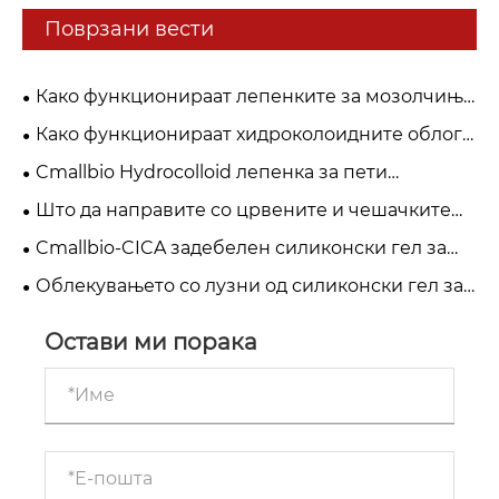
Поврзани вести
Како функционираат лепенките за мозолчиња
CmallBio за почиста кожа преку ноќ?
Како функционираат хидроколоидните облоги
Cmallbio: Зошто „влажното заздравување“ е
Cmallbio Hydrocolloid лепенка за пети
подобро од „сувото чешање“?
наспроти редовни завои: зошто побрзо ги
Што да направите со црвените и чешачките
лекуваат плускавците?
лузни? CmallBio Силиконски гел за лузни може
Cmallbio-CICA задебелен силиконски гел за
да помогне
лузни лист: врвен избор за пост-хируршка нега
Облекувањето со лузни од силиконски гел за
на лузни
повеќекратна употреба Cmallbio добива
глобална влечна сила на медицинските пазари
Остави ми порака