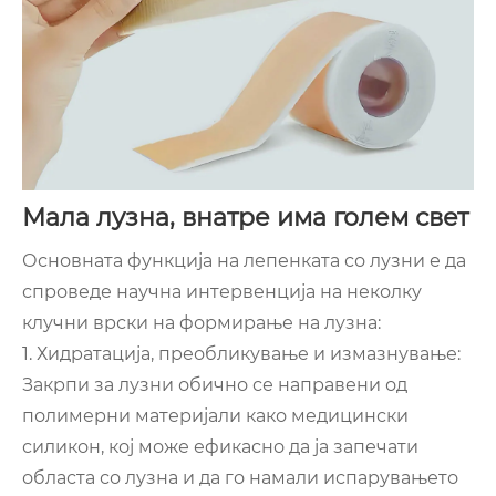
Мала лузна, внатре има голем свет
Основната функција на лепенката со лузни е да
спроведе научна интервенција на неколку
клучни врски на формирање на лузна:
1. Хидратација, преобликување и измазнување:
Закрпи за лузни обично се направени од
полимерни материјали како медицински
силикон, кој може ефикасно да ја запечати
областа со лузна и да го намали испарувањето