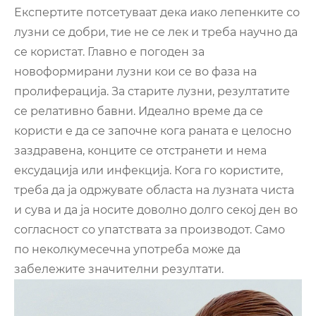
Експертите потсетуваат дека иако лепенките со
лузни се добри, тие не се лек и треба научно да
се користат. Главно е погоден за
новоформирани лузни кои се во фаза на
пролиферација. За старите лузни, резултатите
се релативно бавни. Идеално време да се
користи е да се започне кога раната е целосно
заздравена, конците се отстранети и нема
ексудација или инфекција. Кога го користите,
треба да ја одржувате областа на лузната чиста
и сува и да ја носите доволно долго секој ден во
согласност со упатствата за производот. Само
по неколкумесечна употреба може да
забележите значителни резултати.