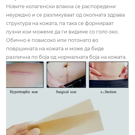
Новите колагенски влакна се распоредени
неуредно и се разликуваат од околната здрава
структура на кожата, па така се формираат
лузни кои можеме да ги видиме со голо око.
Обично е повисоко или потонато во
површината на кожата и може да биде
различна по боја од нормалната боја на кожата.