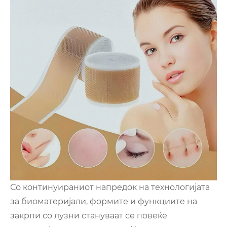
Со континуираниот напредок на технологијата
за биоматеријали, формите и функциите на
закрпи со лузни стануваат се повеќе