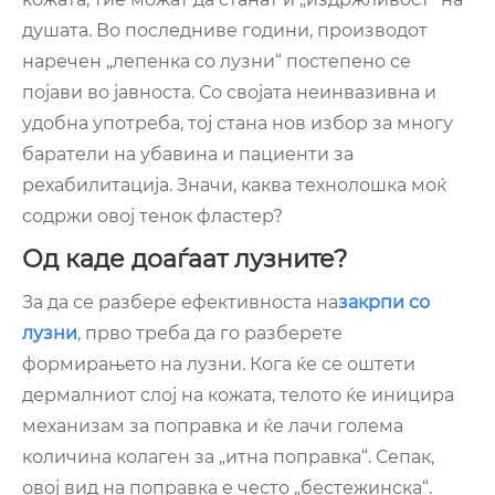
душата. Во последниве години, производот
наречен „лепенка со лузни“ постепено се
појави во јавноста. Со својата неинвазивна и
удобна употреба, тој стана нов избор за многу
баратели на убавина и пациенти за
рехабилитација. Значи, каква технолошка моќ
содржи овој тенок фластер?
Од каде доаѓаат лузните?
За да се разбере ефективноста на
закрпи со
лузни
, прво треба да го разберете
формирањето на лузни. Кога ќе се оштети
дермалниот слој на кожата, телото ќе иницира
механизам за поправка и ќе лачи голема
количина колаген за „итна поправка“. Сепак,
овој вид на поправка е често „бестежинска“.