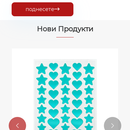
поднесете

Нови Продукти

