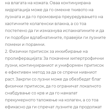
на влагата на кожата. Оваа континуирана
хидратација може да го омекне ткивото на
лузната и да го промовира преуредувањето на
хаотичните колагенски влакна, а со тоа
постепено да ги измазнува испакнатините и да
ги подобри вдлабнатините, правејќи ги лузните
помеки и порамни.
2. Физички притисок за инхибирање на
пролиферацијата: За покачени хипертрофични
лузни, континуираниот и униформен притисок
е ефективен метод за да се спречи нивниот
раст. Закрпи со лузни може да обезбедат благ
физички притисок, да го ограничат локалното
снабдување со крв и да го намалат
прекумерното таложење на колаген, а со тоа
ефикасно да ги спречат лузните да продолжат