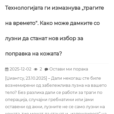
Технологијата ги измазнува „трагите
на времето“. Како може дамките со
лузни да станат нов избор за
поправка на кожата?
2025-12-02
2
Остави ми порака
[Џиангсу, 23.10.2025] – Дали некогаш сте биле
вознемирени од забележлива лузна на вашето
тело? Без разлика дали се работи за траги по
операција, случајни гребнатини или јами
оставени од акни, лузните не се само лузни на
кожата, тие можат да станат и „издржливост“ на