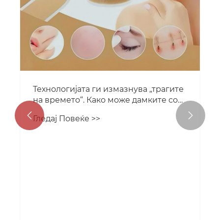
Технологијата ги измазнува „трагите
на времето“. Како може дамките со
лузни да станат нов избор за


Гледај Повеќе >>
поправка на кожата?