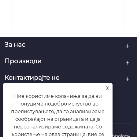
За нас
Производи
Контактирајте не
X
СЛЕДЕТЕ НЕ
Ние користиме колачиња за да ви
понудиме подобро искуство во
прелистувањето, да го анализираме
сообраќајот на страницата и да ја
персонализираме содржината. Со
користење на оваа страница, вие се
Авторски права © 2025 Taizhou Cmall Biotechnology