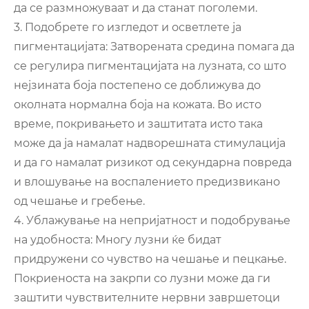
да се размножуваат и да станат поголеми.
3. Подобрете го изгледот и осветлете ја
пигментацијата: Затворената средина помага да
се регулира пигментацијата на лузната, со што
нејзината боја постепено се доближува до
околната нормална боја на кожата. Во исто
време, покривањето и заштитата исто така
може да ја намалат надворешната стимулација
и да го намалат ризикот од секундарна повреда
и влошување на воспалението предизвикано
од чешање и гребење.
4. Ублажување на непријатност и подобрување
на удобноста: Многу лузни ќе бидат
придружени со чувство на чешање и пецкање.
Покриеноста на закрпи со лузни може да ги
заштити чувствителните нервни завршетоци