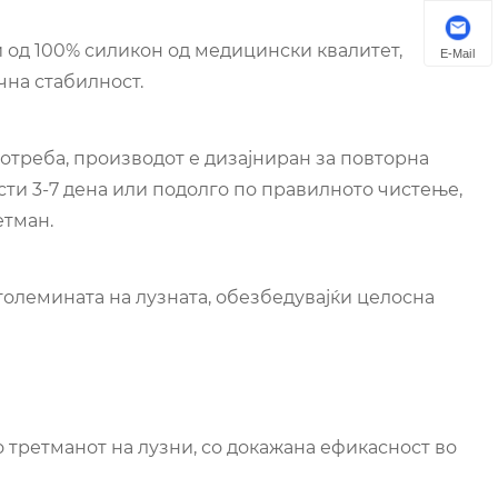
 од 100% силикон од медицински квалитет,
E-Mail
чна стабилност.
отреба, производот е дизајниран за повторна
сти 3-7 дена или подолго по правилното чистење,
етман.
големината на лузната, обезбедувајќи целосна
 третманот на лузни, со докажана ефикасност во