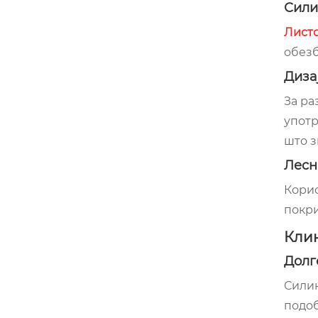
Сили
Листо
обезб
Диза
За ра
употр
што з
Лесн
Корис
покри
Клин
Долг
Силик
подоб