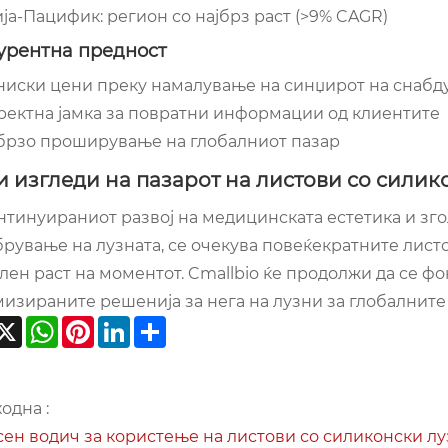
ја-Пацифик: регион со најбрз раст (>9% CAGR)
урентна предност
ниски цени преку намалување на синџирот на снаб
ректна јамка за повратни информации од клиентите
брзо проширување на глобалниот пазар
 изгледи на пазарот на листови со силик
нтинуираниот развој на медицинската естетика и зг
рување на лузната, се очекува повеќекратните листо
лен раст на моментот. Cmallbio ќе продолжи да се ф
изираните решенија за нега на лузни за глобалните
acebook
X
WhatsApp
Pinterest
LinkedIn
Share
одна :
ен водич за користење на листови со силиконски лу