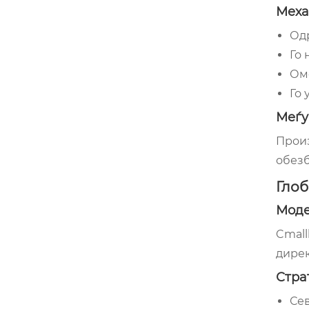
Меха
Одр
Го
Оме
Го 
Меѓу
Произ
обезб
Глоб
Моде
Cmall
дирек
Стра
Сев