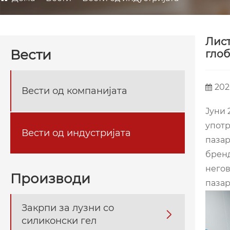
Лист
Вести
глоб
202
Вести од компанијата
Јуни 
употр
Вести од индустријата
пазар
бренд
негов
Производи
пазар
Закрпи за лузни со

силиконски гел