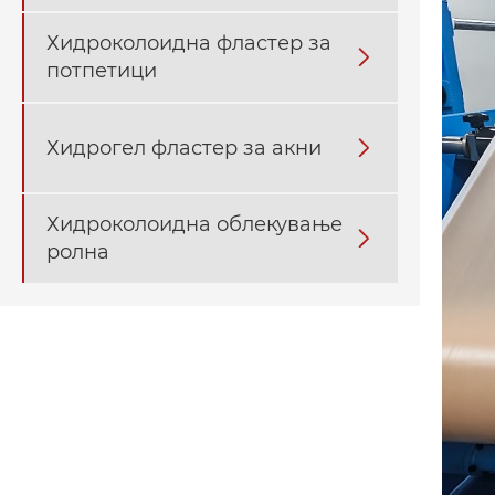
Хидроколоидна фластер за

потпетици
Хидрогел фластер за акни

Хидроколоидна облекување

ролна