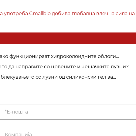
а употреба Cmallbio добива глобална влечна сила на
ако функционираат хидроколоидните облоги
allbio: Зошто „влажното заздравување“ е подобро од
то да направите со црвените и чешачките лузни?
увото чешање“?
allBio Силиконски гел за лузни може да помогне
блекувањето со лузни од силиконски гел за
веќекратна употреба Cmallbio добива глобална
ечна сила на медицинските пазари