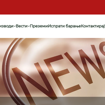
изводи
Вести
Преземи
Испрати барање
Контактирај