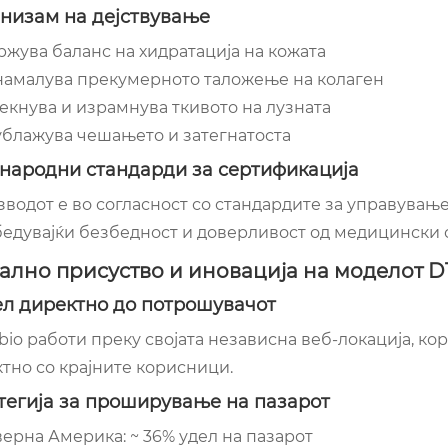
низам на дејствување
жува баланс на хидратација на кожата
 намалува прекумерното таложење на колаген
кнува и израмнува ткивото на лузната
ублажува чешањето и затегнатоста
народни стандарди за сертификација
водот е во согласност со стандардите за управување 
едувајќи безбедност и доверливост од медицински 
ално присуство и иновација на моделот D
л директно до потрошувачот
bio работи преку својата независна веб-локација, ко
тно со крајните корисници.
тегија за проширување на пазарот
ерна Америка: ~ 36% удел на пазарот