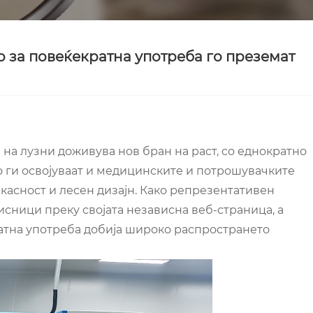
o за повеќекратна употреба го преземат
а на лузни доживува нов бран на раст, со еднократно
о ги освојуваат и медицинските и потрошувачките
асност и лесен дизајн. Како репрезентативен
исници преку својата независна веб-страница, а
ратна употреба добија широко распространето