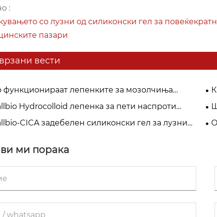
о :
увањето со лузни од силиконски гел за повеќекратн
цинските пазари
врзани вести
о функционираат лепенките за мозолчиња
К
Bio за почиста кожа преку ноќ?
Cm
lbio Hydrocolloid лепенка за пети наспроти
Ш
„с
ни завои: зошто побрзо ги лекуваат плускавците?
Cm
lbio-CICA задебелен силиконски гел за лузни
О
 врвен избор за пост-хируршка нега на лузни
по
вл
ви ми порака