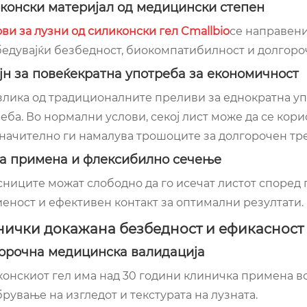
конски материјал од медицински степен
ви за лузни од силиконски гел Cmallbio
се направени
едувајќи безбедност, биокомпатибилност и долгоро
јн за повеќекратна употреба за економичност
злика од традиционалните преливи за еднократна уп
еба. Во нормални услови, секој лист може да се кори
начително ги намалува трошоците за долгорочен тр
а примена и флексибилно сечење
ниците можат слободно да го исечат листот според 
еност и ефективен контакт за оптимални резултати.
ички докажана безбедност и ефикасност
орочна медицинска валидација
онскиот гел има над 30 години клиничка примена во
рување на изгледот и текстурата на лузната.