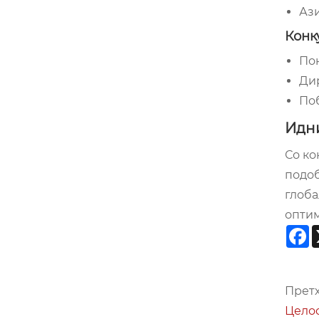
Ази
Конк
По
Ди
По
Идни
Со ко
подоб
глоба
оптим
F
Претх
Целос