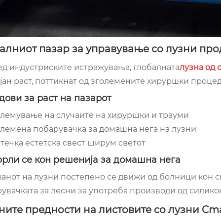
алниот пазар за управување со лузни пр
д индустриските истражувања, глобалната
лузна од 
јан раст, поттикнат од зголемените хируршки процед
дови за раст на пазарот
олемување на случаите на хируршки и трауми
лемена побарувачка за домашна нега на лузни
течка естетска свест ширум светот
рли се кон решенија за домашна нега
анот на лузни постепено се движи од болници кон с
увачката за лесни за употреба производи од силикон
ните предности на листовите со лузни Cma