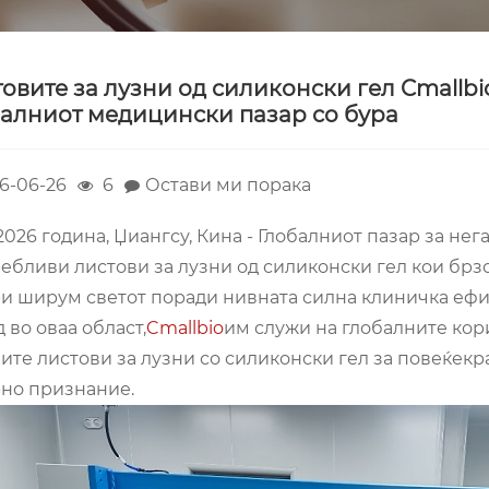
овите за лузни од силиконски гел Cmallbi
алниот медицински пазар со бура
6-06-26
6
Остави ми порака
2026 година, Џиангсу, Кина - Глобалниот пазар за нег
ебливи листови за лузни од силиконски гел кои брз
и ширум светот поради нивната силна клиничка ефик
 во оваа област,
Cmallbio
им служи на глобалните кор
ите листови за лузни со силиконски гел за повеќек
но признание.