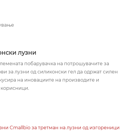
дување
онски лузни
олемената побарувачка на потрошувачите за
ви за лузни од силиконски гел да одржат силен
окусира на иновациите на производите и
 корисници.
зни Cmallbio за третман на лузни од изгореници