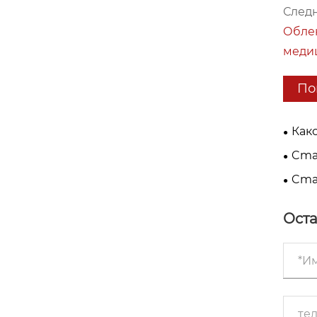
Следн
Облек
меди
По
Как
Cmall
Cmal
редов
Cmal
лист:
Оста