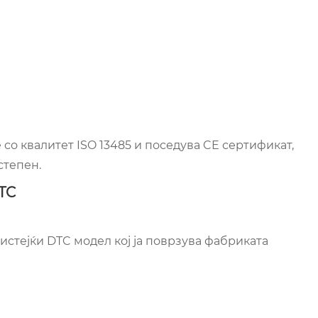
со квалитет ISO 13485 и поседува CE сертификат,
степен.
TC
ристејќи DTC модел кој ја поврзува фабриката