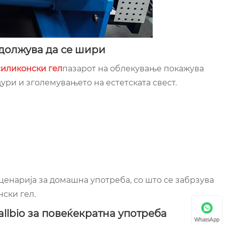
одолжува да се шири
силиконски гел
пазарот на облекување покажува
ури и зголемувањето на естетската свест.
ценарија за домашна употреба, со што се забрзува
ски гел.
llbio за повеќекратна употреба
WhatsApp