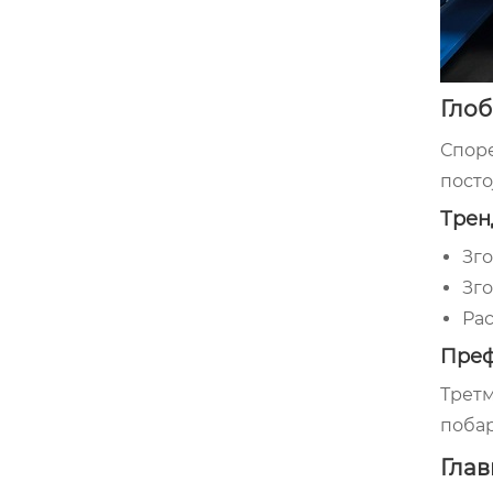
Глоб
Споре
посто
Трен
Зг
Зго
Рас
Преф
Третм
побар
Глав