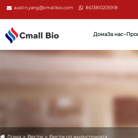
austin.yang@cmallbio.com
8613810205918
Дома
За нас
Про
Дома
Вести
Вести од индустријата