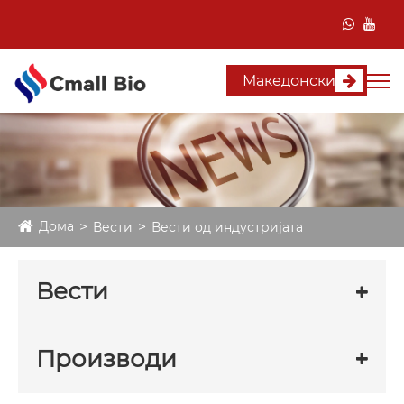
Македонски
Дома
Вести
Вести од индустријата
Вести
Производи