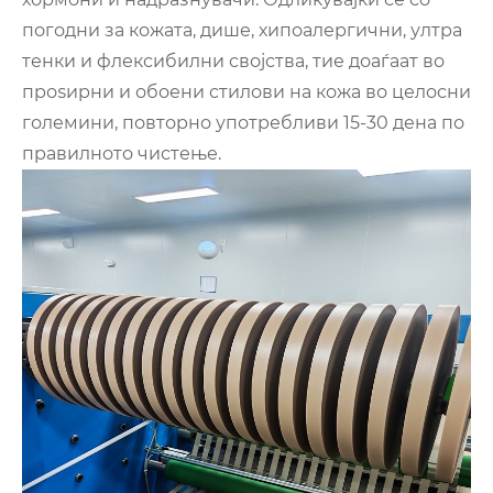
погодни за кожата, дише, хипоалергични, ултра
тенки и флексибилни својства, тие доаѓаат во
проѕирни и обоени стилови на кожа во целосни
големини, повторно употребливи 15-30 дена по
правилното чистење.