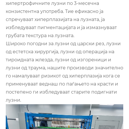
хипертрофичните лузни по 3-месечна
конзистентна употреба. Тие ефикасно ја
спречуваат хиперплазијата на лузната, ја
избледуваат пигментацијата и ја измазнуваат
грубата текстура на лузната.
Широко погодни за лузни од царски рез, лузни
од естетска хирургија, лузни од операција на
тироидната жлезда, лузни од изгореници и
лузни од траума, нашите производи значително
го намалуваат ризикот од хиперплазија кога се
применуваат веднаш по паѓањето на красти и
постепено ги избледуваат старите подигнати
лузни.