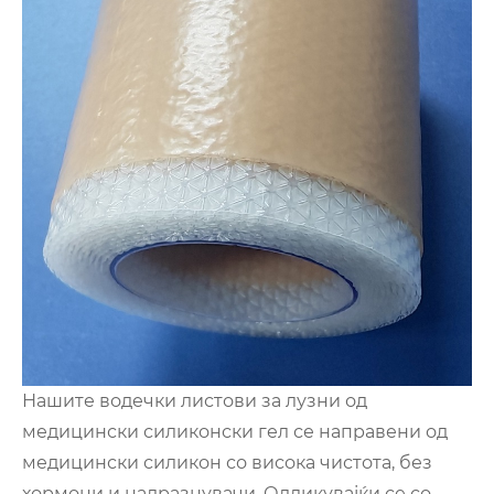
Нашите водечки листови за лузни од
медицински силиконски гел се направени од
медицински силикон со висока чистота, без
хормони и надразнувачи. Одликувајќи се со