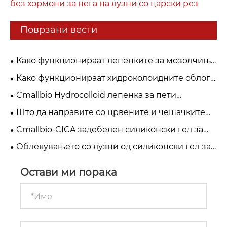
без хормони за нега на лузни со царски рез
Поврзани вести
Како функционираат лепенките за мозолчиња
CmallBio за почиста кожа преку ноќ?
Како функционираат хидроколоидните облоги
Cmallbio: Зошто „влажното заздравување“ е
Cmallbio Hydrocolloid лепенка за пети
подобро од „сувото чешање“?
наспроти редовни завои: зошто побрзо ги
Што да направите со црвените и чешачките
лекуваат плускавците?
лузни? CmallBio Силиконски гел за лузни може
Cmallbio-CICA задебелен силиконски гел за
да помогне
лузни лист: врвен избор за пост-хируршка нега
Облекувањето со лузни од силиконски гел за
на лузни
повеќекратна употреба Cmallbio добива
глобална влечна сила на медицинските пазари
Остави ми порака