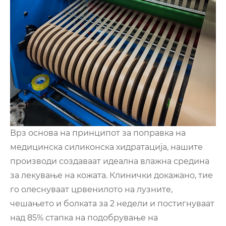
Врз основа на принципот за поправка на
медицинска силиконска хидратација, нашите
производи создаваат идеална влажна средина
за лекување на кожата. Клинички докажано, тие
го олеснуваат црвенилото на лузните,
чешањето и болката за 2 недели и постигнуваат
над 85% стапка на подобрување на