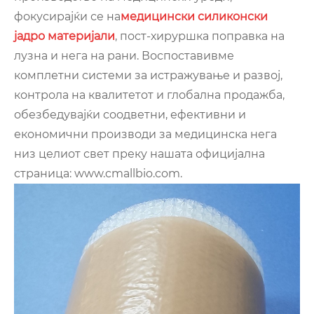
фокусирајќи се на
медицински силиконски
јадро материјали
, пост-хируршка поправка на
лузна и нега на рани. Воспоставивме
комплетни системи за истражување и развој,
контрола на квалитетот и глобална продажба,
обезбедувајќи соодветни, ефективни и
економични производи за медицинска нега
низ целиот свет преку нашата официјална
страница: www.cmallbio.com.