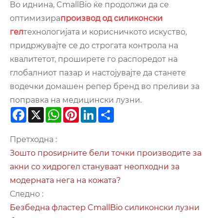
Во иднина, CmallBio ќе продолжи да се
оптимизира
производ од силиконски
гел
технологијата и корисничкото искуство,
придржувајте се до строгата контрола на
квалитетот, проширете го распоредот на
глобалниот пазар и настојувајте да станете
водечки домашен репер бренд во преливи за
поправка на медицински лузни.
Facebook
X
WhatsApp
Pinterest
LinkedIn
Share
Претходна :
Зошто проѕирните бели точки производите за
акни со хидрогел стануваат неопходни за
модерната нега на кожата?
Следно :
Безбедна фластер CmallBio силиконски лузни