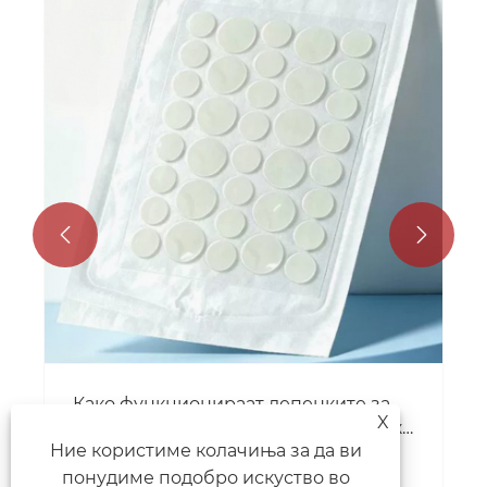


Како функционираат лепенките за
X
мозолчиња CmallBio за почиста кожа
Ние користиме колачиња за да ви
преку ноќ?
Гледај Повеќе >>
понудиме подобро искуство во