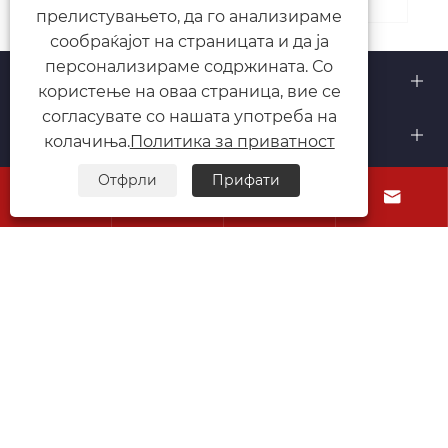
прелистувањето, да го анализираме
сообраќајот на страницата и да ја
персонализираме содржината. Со
За нас
користење на оваа страница, вие се
согласувате со нашата употреба на
Производи
колачиња.
Политика за приватност
Отфрли
Прифати
Контактирајте не




СЛЕДЕТЕ НЕ
Авторски права © 2025 Taizhou Cmall Biotechnology
Co., Ltd. (CMallBio) Сите права се задржани.
Links
Sitemap
RSS
XML
Политика за приватност